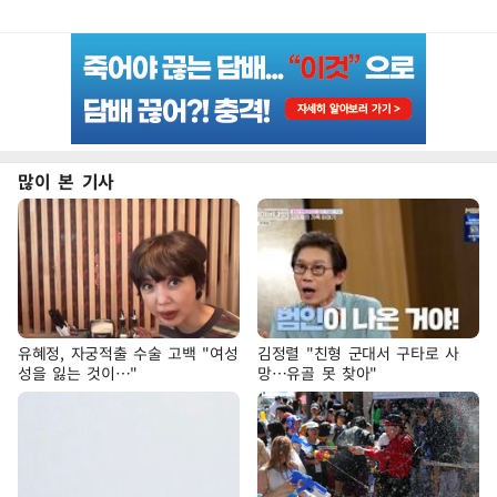
많이 본 기사
유혜정, 자궁적출 수술 고백 "여성
김정렬 "친형 군대서 구타로 사
성을 잃는 것이…"
망…유골 못 찾아"