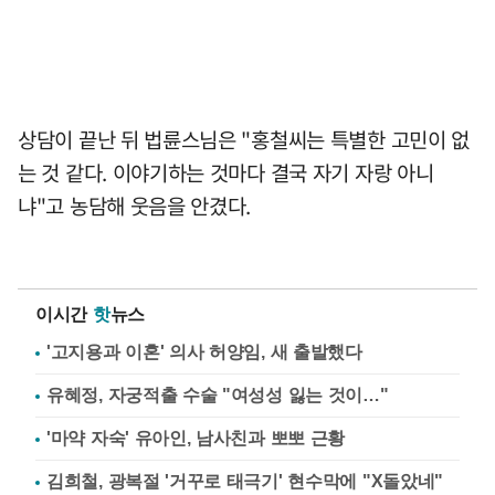
상담이 끝난 뒤 법륜스님은 "홍철씨는 특별한 고민이 없
는 것 같다. 이야기하는 것마다 결국 자기 자랑 아니
냐"고 농담해 웃음을 안겼다.
이시간
핫
뉴스
'고지용과 이혼' 의사 허양임, 새 출발했다
유혜정, 자궁적출 수술 "여성성 잃는 것이…"
'마약 자숙' 유아인, 남사친과 뽀뽀 근황
김희철, 광복절 '거꾸로 태극기' 현수막에 "X돌았네"