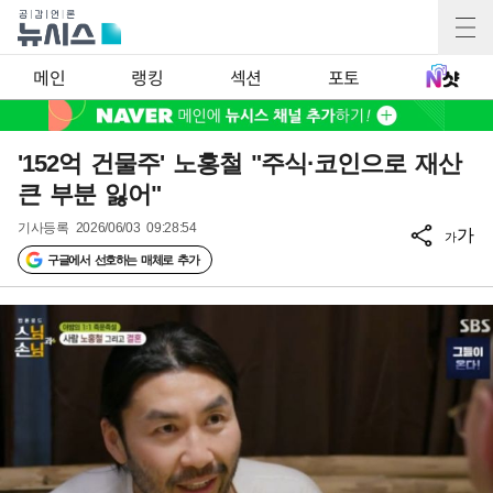
메인
랭킹
섹션
포토
'152억 건물주' 노홍철 "주식·코인으로 재산
큰 부분 잃어"
기사등록
2026/06/03 09:28:54
가
가
구글에서 선호하는 매체로 추가