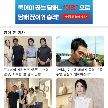
많이 본 기사
''9440억 재산분할 앞둔' 노소영
고영욱, 이번엔 박하선 공격…"류
관장, 최수종 옆 깜짝 근황
수영 열심히 일해야겠네"