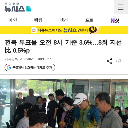
메인
랭킹
섹션
포토
전북 투표율 오전 8시 기준 3.6%…8회 지선
比 0.5%p↑
기사등록
2026/06/03 08:18:27
가
가
구글에서 선호하는 매체로 추가