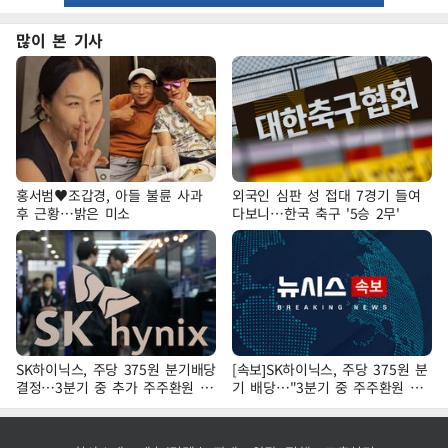
많이 본 기사
홍서범♥조갑경, 아들 불륜 사과
외국인 심판 성 접대 7경기 들여
후 근황…밝은 미소
다보니…한국 축구 '5승 2무'
SK하이닉스, 주당 375원 분기배당
[속보]SK하이닉스, 주당 375원 분
결정…3분기 중 추가 주주환원 발
기 배당…"3분기 중 주주환원 방
표
안 확정"