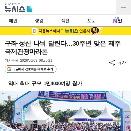
메인
랭킹
섹션
포토
구좌·성산 나눠 달린다…30주년 맞은 제주
국제관광마라톤
기사등록
2026/06/03 08:20:21
가
가
구글에서 선호하는 매체로 추가
역대 최대 규모 1만4000여명 참가