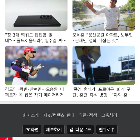
"창 3개 띄워도 답답함 없
오세훈 "용산공원 아파트, 노무현
네"…'폴드8 울트라', 일주일 써보
·문재인 철학 뒤집는 것"
니
김도영·곽빈·안현민…오승환·니
'폭염 휴식기' 프로야구 10개 구
퍼트가 콕 집은 차기 메이저리거
단, 훈련·휴식 병행…"야외 훈련
해도 안전 최우선"
회사소개
제휴/컨텐츠 판매
약관·정책
고충처리
PC화면
제보하기
앱 다운로드
맨위로↑
광