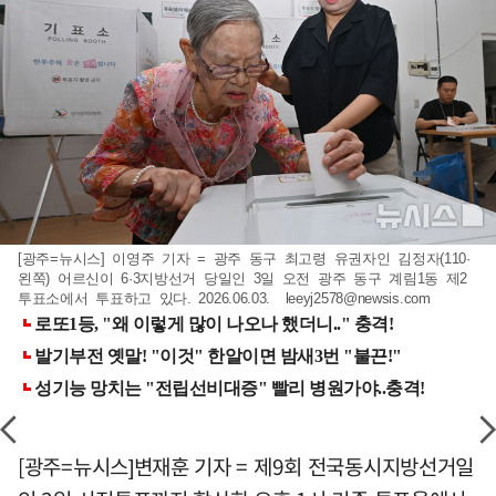
[광주=뉴시스] 이영주 기자 = 광주 동구 최고령 유권자인 김정자(110·
왼쪽) 어르신이 6·3지방선거 당일인 3일 오전 광주 동구 계림1동 제2
투표소에서 투표하고 있다. 2026.06.03.
leeyj2578@newsis.com
[광주=뉴시스]변재훈 기자 = 제9회 전국동시지방선거일