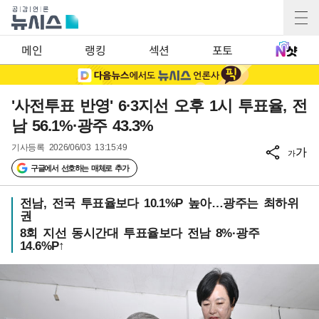
메인
랭킹
섹션
포토
'사전투표 반영' 6·3지선 오후 1시 투표율, 전
남 56.1%·광주 43.3%
기사등록
2026/06/03 13:15:49
가
가
구글에서 선호하는 매체로 추가
전남, 전국 투표율보다 10.1%P 높아…광주는 최하위
권
8회 지선 동시간대 투표율보다 전남 8%·광주
14.6%P↑