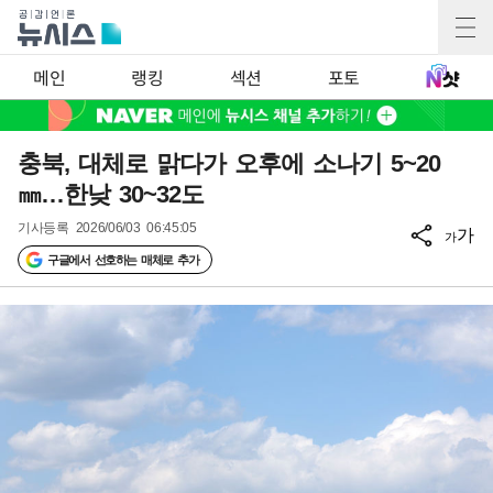
메인
랭킹
섹션
포토
충북, 대체로 맑다가 오후에 소나기 5~20
㎜…한낮 30~32도
기사등록
2026/06/03 06:45:05
가
가
구글에서 선호하는 매체로 추가