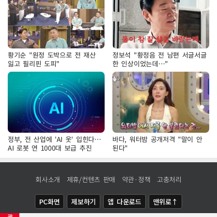
황기순 "원정 도박으로 전 재산
정보석 "황정음 전 남편 서글서글
잃고 필리핀 도피"
한 인상이었는데…"
정부, 전 산업에 'AI 옷' 입힌다…
바다, 워터밤 공개저격 "말이 안
AI 로봇 연 1000대 보급 추진
된다"
회사소개
제휴/컨텐츠 판매
약관·정책
고충처리
PC화면
제보하기
앱 다운로드
맨위로↑
광