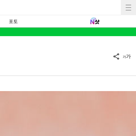
포토
가
가