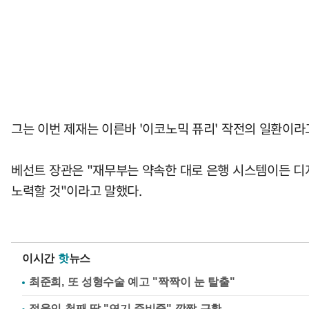
그는 이번 제재는 이른바 '이코노믹 퓨리' 작전의 일환이라
베선트 장관은 "재무부는 약속한 대로 은행 시스템이든 디
노력할 것"이라고 말했다.
이시간
핫
뉴스
최준희, 또 성형수술 예고 "짝짝이 눈 탈출"
정웅인 첫째 딸 "연기 준비중" 깜짝 근황