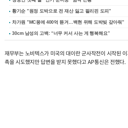
황기순 "원정 도박으로 전 재산 잃고 필리핀 도피"
차가원 "MC몽에 400억 뜯겨…백현 위해 도박빚 갚아줘"
재무부는 노비텍스가 미국의 대이란 군사작전이 시작된 이후
촉을 시도했지만 답변을 받지 못했다고 AP통신은 전했다.