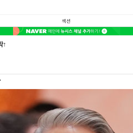
섹션
박↑
"