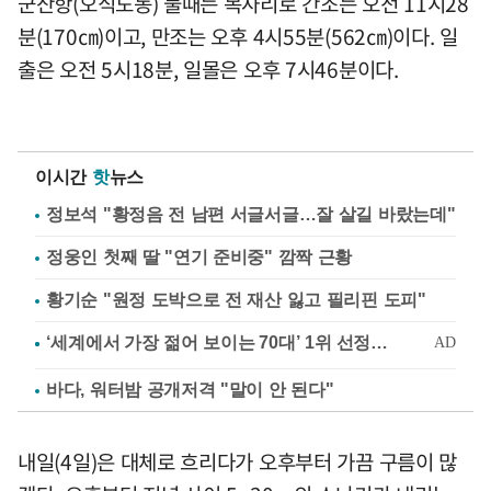
군산항(오식도동) 물때는 목사리로 간조는 오전 11시28
분(170㎝)이고, 만조는 오후 4시55분(562㎝)이다. 일
출은 오전 5시18분, 일몰은 오후 7시46분이다.
이시간
핫
뉴스
정보석 "황정음 전 남편 서글서글…잘 살길 바랐는데"
정웅인 첫째 딸 "연기 준비중" 깜짝 근황
황기순 "원정 도박으로 전 재산 잃고 필리핀 도피"
바다, 워터밤 공개저격 "말이 안 된다"
내일(4일)은 대체로 흐리다가 오후부터 가끔 구름이 많