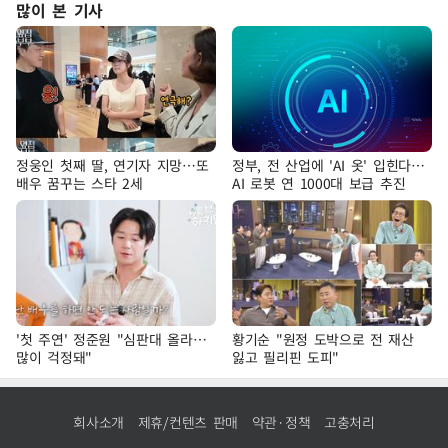
많이 본 기사
정웅인 첫째 딸, 연기자 지망…또
정부, 전 산업에 'AI 옷' 입힌다…
배우 꿈꾸는 스타 2세
AI 로봇 연 1000대 보급 추진
'첫 주연' 정준원 "심판대 올라…
황기순 "원정 도박으로 전 재산
많이 걱정돼"
잃고 필리핀 도피"
회사소개
제휴/컨텐츠 판매
약관·정책
고충처리