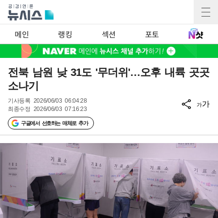
메인
랭킹
섹션
포토
전북 남원 낮 31도 '무더위'…오후 내륙 곳곳
소나기
기사등록
2026/06/03 06:04:28
가
가
최종수정
2026/06/03 07:16:23
구글에서 선호하는 매체로 추가