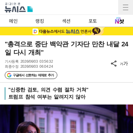
메인
랭킹
섹션
포토
"총격으로 중단 백악관 기자단 만찬 내달 24
일 다시 개최"
기사등록
2026/06/03 03:56:32
가
가
최종수정
2026/06/03 06:04:24
구글에서 선호하는 매체로 추가
"신중한 검토, 의견 수렴 절차 거쳐"
트럼프 참석 여부는 알려지지 않아