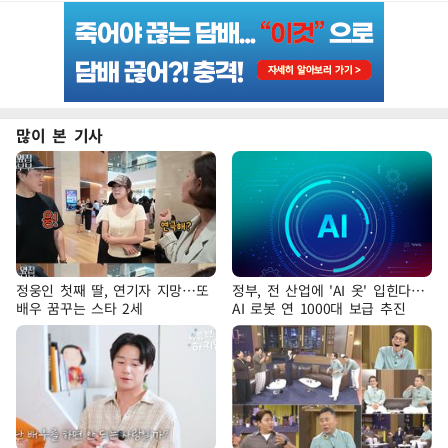
많이 본 기사
정웅인 첫째 딸, 연기자 지망…또
정부, 전 산업에 'AI 옷' 입힌다…
배우 꿈꾸는 스타 2세
AI 로봇 연 1000대 보급 추진