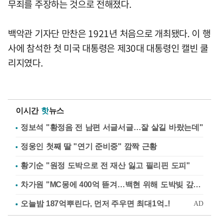
무죄를 주장하는 것으로 전해졌다.
백악관 기자단 만찬은 1921년 처음으로 개최됐다. 이 행
사에 참석한 첫 미국 대통령은 제30대 대통령인 캘빈 쿨
리지였다.
이시간
핫
뉴스
정보석 "황정음 전 남편 서글서글…잘 살길 바랐는데"
정웅인 첫째 딸 "연기 준비중" 깜짝 근황
황기순 "원정 도박으로 전 재산 잃고 필리핀 도피"
차가원 "MC몽에 400억 뜯겨…백현 위해 도박빚 갚아줘"