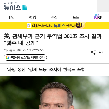
메인
랭킹
섹션
포토
美, 관세부과 근거 무역법 301조 조사 결과
"몇주 내 공개"
기사등록
2026/06/03 02:29:56
가
가
구글에서 선호하는 매체로 추가
'과잉 생산' '강제 노동' 조사에 한국도 포함