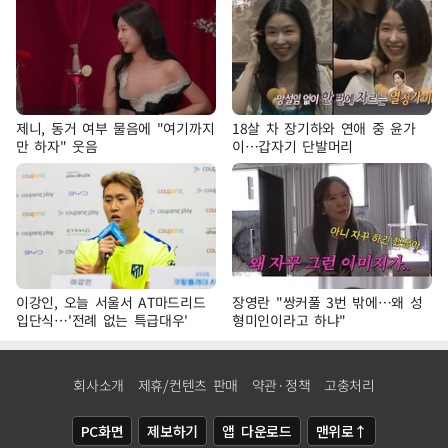
제니, 동거 여부 물음에 "여기까지
18살 차 장기하와 연애 중 윤가
만 하자" 웃음
이…갑자기 단발머리
이강인, 오늘 서울서 AT마드리드
장영란 "쌍커풀 3번 밖에…왜 성
입단식…'전례 없는 특급대우'
형미인이라고 하냐"
회사소개
제휴/컨텐츠 판매
약관·정책
고충처리
PC화면
제보하기
앱 다운로드
맨위로↑