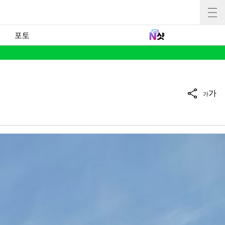
포토
가
가