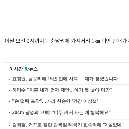
이날 오전 9시까지는 충남권에 가시거리 1㎞ 미만 안개가 
이시간
핫
뉴스
표창원, 남규리에 15년 만에 사과…"제가 틀렸습니다"
하리수 "이혼 내가 먼저 제안…아기 못 낳아 미안"
"손 떨림 포착"…카라 한승연 '건강 이상설'
김희철, 거꾸로 걸린 광복절 태극기 현수막에 "X돌았네"