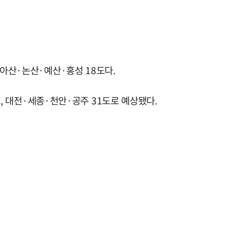
·아산·논산·예산·홍성 18도다.
도, 대전·세종·천안·공주 31도로 예상됐다.