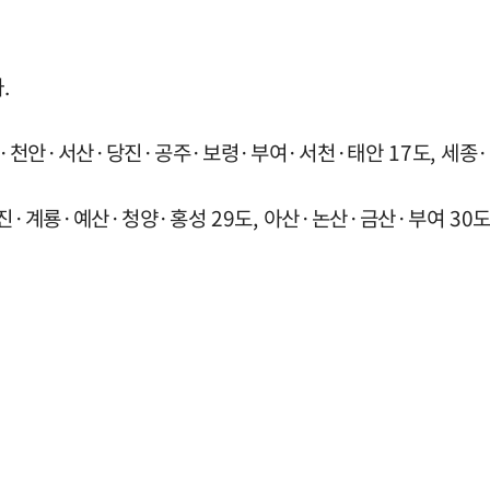
.
대전·천안·서산·당진·공주·보령·부여·서천·태안 17도, 세종
 당진·계룡·예산·청양·홍성 29도, 아산·논산·금산·부여 30