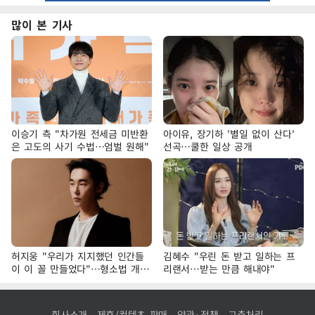
많이 본 기사
이승기 측 "차가원 전세금 미반환
아이유, 장기하 '별일 없이 산다'
은 고도의 사기 수법…엄벌 원해"
선곡…쿨한 일상 공개
허지웅 "우리가 지지했던 인간들
김혜수 "우린 돈 받고 일하는 프
이 이 꼴 만들었다"…형소법 개정
리랜서…받는 만큼 해내야"
에 격한 반응
회사소개
제휴/컨텐츠 판매
약관·정책
고충처리