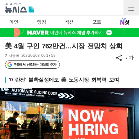
메인
랭킹
섹션
포토
美 4월 구인 762만건…시장 전망치 상회
기사등록
2026/06/03 00:17:59
가
가
구글에서 선호하는 매체로 추가
'이란전' 불확실성에도 美 노동시장 회복력 보여