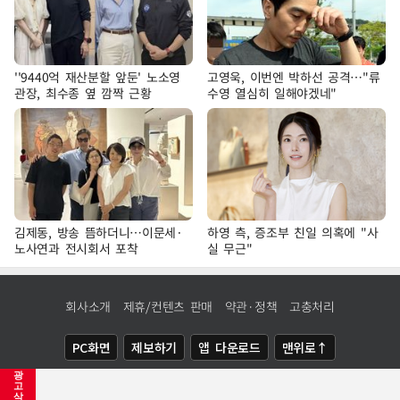
''9440억 재산분할 앞둔' 노소영
고영욱, 이번엔 박하선 공격…"류
관장, 최수종 옆 깜짝 근황
수영 열심히 일해야겠네"
김제동, 방송 뜸하더니…이문세·
하영 측, 증조부 친일 의혹에 "사
노사연과 전시회서 포착
실 무근"
회사소개
제휴/컨텐츠 판매
약관·정책
고충처리
PC화면
제보하기
앱 다운로드
맨위로↑
광
COPYRIGHTⓒ
NEWSIS
ALL RIGHTS RESERVED.
고
삭