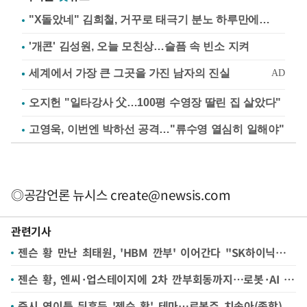
"X돌았네" 김희철, 거꾸로 태극기 분노 하루만에…
'개콘' 김성원, 오늘 모친상…슬픔 속 빈소 지켜
오지헌 "일타강사 父…100평 수영장 딸린 집 살았다"
고영욱, 이번엔 박하선 공격…"류수영 열심히 일해야"
◎공감언론 뉴시스
create@newsis.com
관련기사
젠슨 황 만난 최태원, 'HBM 깐부' 이어간다 "SK하이닉스 웨이퍼 생산력 5년내 2배로↑"
젠슨 황, 엔씨·업스테이지에 2차 깐부회동까지…로봇·AI 협력 '광폭 행보'
증시 연이틀 뒤흔든 '젠슨 황' 테마…로봇주 치솟아(종합)