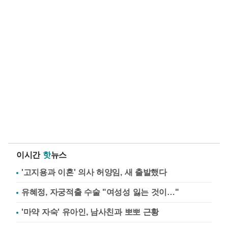
이시간
핫
뉴스
'고지용과 이혼' 의사 허양임, 새 출발했다
유혜정, 자궁적출 수술 "여성성 잃는 것이…"
'마약 자숙' 유아인, 남사친과 뽀뽀 근황