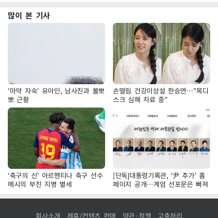
많이 본 기사
'마약 자숙' 유아인, 남사친과 볼뽀
손떨림 건강이상설 한승연…"목디
뽀 근황
스크 심해 치료 중"
‘축구의 신’ 아르헨티나 축구 선수
[단독]대통령기록관, '尹 추가' 홈
메시의 부친 지병 별세
페이지 공개…계엄 선포문은 빠져
회사소개
제휴/컨텐츠 판매
약관·정책
고충처리