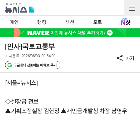
메인
랭킹
섹션
포토
[인사]국토교통부
기사등록
2026/06/03 01:54:01
가
가
구글에서 선호하는 매체로 추가
[서울=뉴시스]
◇실장급 전보
▲기획조정실장 김헌정 ▲새만금개발청 차장 남영우