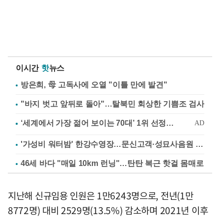
이시간
핫
뉴스
방은희, 母 고독사에 오열 "이틀 만에 발견"
"바지 벗고 앞뒤로 돌아"…탈북민 회상한 기쁨조 검사
'가성비 워터밤' 한강수영장…문신고객·성묘사음원 민원
46세 바다 "매일 10km 런닝"…탄탄 복근 핫걸 몸매로
지난해 신규임용 인원은 1만6243명으로, 전년(1만
8772명) 대비 2529명(13.5%) 감소하며 2021년 이후