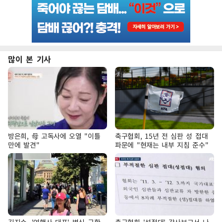
많이 본 기사
방은희, 母 고독사에 오열 "이틀
축구협회, 15년 전 심판 성 접대
만에 발견"
파문에 "현재는 내부 지침 준수"