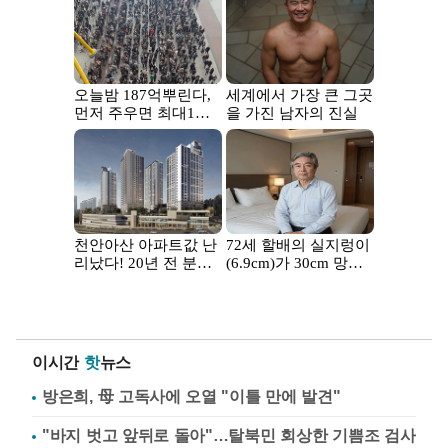
이시간
핫
뉴스
방은희, 母 고독사에 오열 "이틀 만에 발견"
"바지 벗고 앞뒤로 돌아"…탈북민 회상한 기쁨조 검사