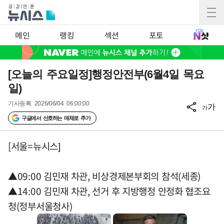
메인
랭킹
섹션
포토
[오늘의 주요일정]행정안전부(6월4일 목요
일)
기사등록
2026/06/04 06:00:00
가
가
구글에서 선호하는 매체로 추가
[서울=뉴시스]
▲09:00 김민재 차관, 비상경제본부회의 참석(세종)
▲14:00 김민재 차관, 선거 후 지방행정 안정화 협조요
청(정부서울청사)