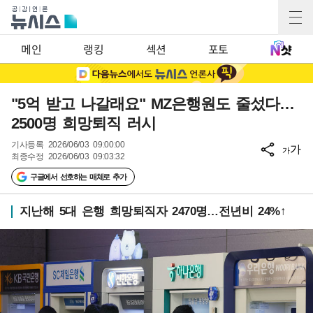
메인
랭킹
섹션
포토
"5억 받고 나갈래요" MZ은행원도 줄섰다…
2500명 희망퇴직 러시
기사등록
2026/06/03 09:00:00
가
가
최종수정
2026/06/03 09:03:32
구글에서 선호하는 매체로 추가
지난해 5대 은행 희망퇴직자 2470명…전년비 24%↑