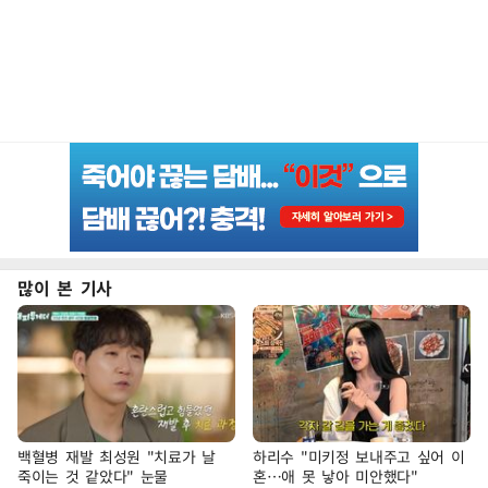
많이 본 기사
백혈병 재발 최성원 "치료가 날
하리수 "미키정 보내주고 싶어 이
죽이는 것 같았다" 눈물
혼…애 못 낳아 미안했다"