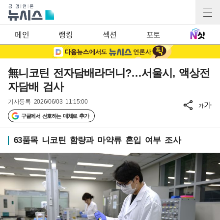
메인
랭킹
섹션
포토
無니코틴 전자담배라더니?…서울시, 액상전
자담배 검사
기사등록
2026/06/03 11:15:00
가
가
구글에서 선호하는 매체로 추가
63품목 니코틴 함량과 마약류 혼입 여부 조사