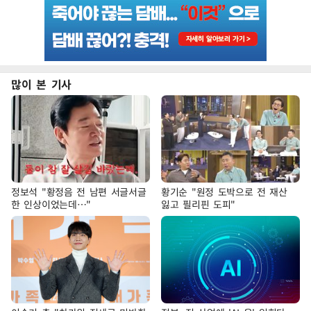
많이 본 기사
정보석 "황정음 전 남편 서글서글
황기순 "원정 도박으로 전 재산
한 인상이었는데…"
잃고 필리핀 도피"