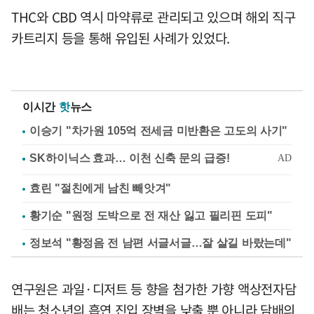
THC와 CBD 역시 마약류로 관리되고 있으며 해외 직구
카트리지 등을 통해 유입된 사례가 있었다.
이시간
핫
뉴스
이승기 "차가원 105억 전세금 미반환은 고도의 사기"
효린 "절친에게 남친 빼앗겨"
황기순 "원정 도박으로 전 재산 잃고 필리핀 도피"
정보석 "황정음 전 남편 서글서글…잘 살길 바랐는데"
연구원은 과일·디저트 등 향을 첨가한 가향 액상전자담
배는 청소년의 흡연 진입 장벽을 낮출 뿐 아니라 담배의