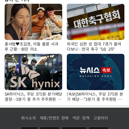
홍서범♥조갑경, 아들 불륜 사과
외국인 심판 성 접대 7경기 들여
후 근황…밝은 미소
다보니…한국 축구 '5승 2무'
SK하이닉스, 주당 375원 분기배당
[속보]SK하이닉스, 주당 375원 분
결정…3분기 중 추가 주주환원 발
기 배당…"3분기 중 주주환원 방
표
안 확정"
회사소개
제휴/컨텐츠 판매
약관·정책
고충처리