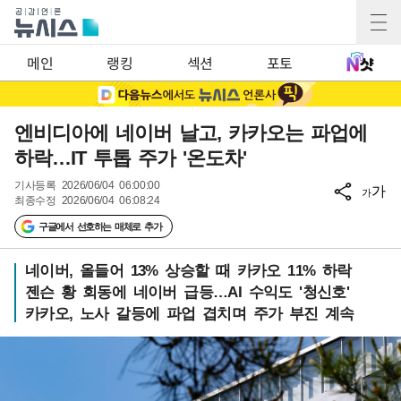
메인
랭킹
섹션
포토
엔비디아에 네이버 날고, 카카오는 파업에
하락…IT 투톱 주가 '온도차'
기사등록
2026/06/04 06:00:00
가
가
최종수정
2026/06/04 06:08:24
구글에서 선호하는 매체로 추가
네이버, 올들어 13% 상승할 때 카카오 11% 하락
젠슨 황 회동에 네이버 급등…AI 수익도 '청신호'
카카오, 노사 갈등에 파업 겹치며 주가 부진 계속