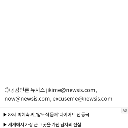
◎공감언론 뉴시스
jikime@newsis.com
,
now@newsis.com
,
excuseme@newsis.com