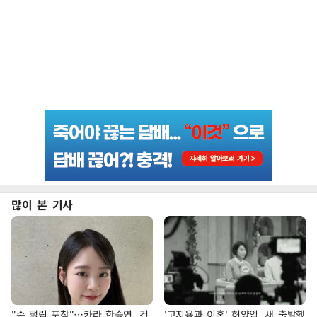
많이 본 기사
"손 떨림 포착"…카라 한승연, 건
'고지용과 이혼' 허양임, 새 출발했