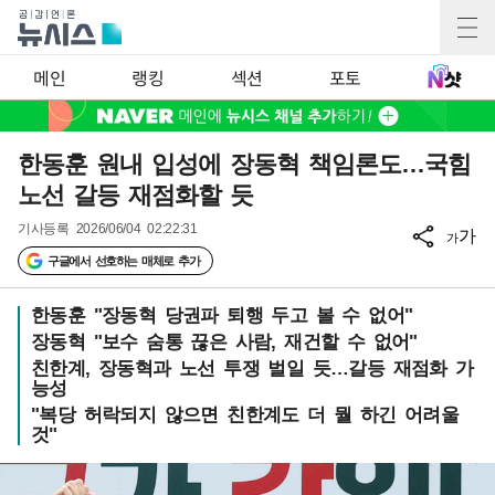
메인
랭킹
섹션
포토
한동훈 원내 입성에 장동혁 책임론도…국힘
노선 갈등 재점화할 듯
기사등록
2026/06/04 02:22:31
가
가
구글에서 선호하는 매체로 추가
한동훈 "장동혁 당권파 퇴행 두고 볼 수 없어"
장동혁 "보수 숨통 끊은 사람, 재건할 수 없어"
친한계, 장동혁과 노선 투쟁 벌일 듯…갈등 재점화 가
능성
"복당 허락되지 않으면 친한계도 더 뭘 하긴 어려울
것"