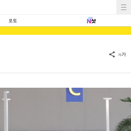
포토
가
가