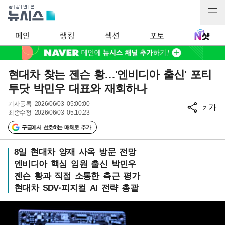
메인
랭킹
섹션
포토
현대차 찾는 젠슨 황…'엔비디아 출신' 포티
투닷 박민우 대표와 재회하나
기사등록
2026/06/03 05:00:00
가
가
최종수정
2026/06/03 05:10:23
구글에서 선호하는 매체로 추가
8일 현대차 양재 사옥 방문 전망
엔비디아 핵심 임원 출신 박민우
젠슨 황과 직접 소통한 측근 평가
현대차 SDV·피지컬 AI 전략 총괄