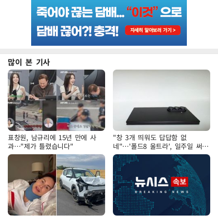
많이 본 기사
표창원, 남규리에 15년 만에 사
"창 3개 띄워도 답답함 없
과…"제가 틀렸습니다"
네"…'폴드8 울트라', 일주일 써보
니