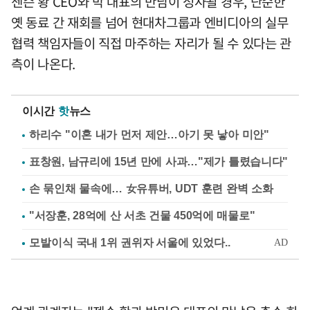
젠슨 황 CEO와 박 대표의 만남이 성사될 경우, 단순한
옛 동료 간 재회를 넘어 현대차그룹과 엔비디아의 실무
협력 책임자들이 직접 마주하는 자리가 될 수 있다는 관
측이 나온다.
이시간
핫
뉴스
하리수 "이혼 내가 먼저 제안…아기 못 낳아 미안"
표창원, 남규리에 15년 만에 사과…"제가 틀렸습니다"
손 묶인채 물속에… 女유튜버, UDT 훈련 완벽 소화
"서장훈, 28억에 산 서초 건물 450억에 매물로"