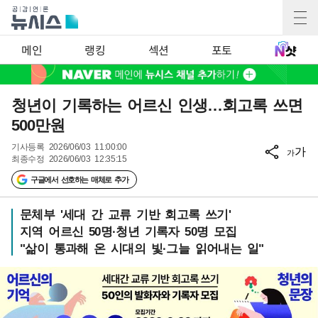
메인
랭킹
섹션
포토
청년이 기록하는 어르신 인생…회고록 쓰면
500만원
기사등록
2026/06/03 11:00:00
가
가
최종수정
2026/06/03 12:35:15
구글에서 선호하는 매체로 추가
문체부 '세대 간 교류 기반 회고록 쓰기'
지역 어르신 50명·청년 기록자 50명 모집
"삶이 통과해 온 시대의 빛·그늘 읽어내는 일"