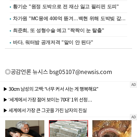
황기순 "원정 도박으로 전 재산 잃고 필리핀 도피"
차가원 "MC몽에 400억 뜯겨…백현 위해 도박빚 갚아줘"
최준희, 또 성형수술 예고 "짝짝이 눈 탈출"
바다, 워터밤 공개저격 "말이 안 된다"
◎공감언론 뉴시스
bsg05107@newsis.com