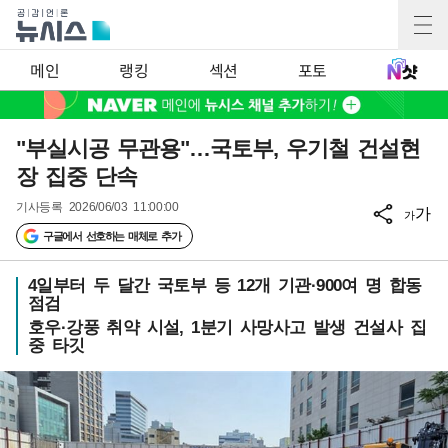
메인
랭킹
섹션
포토
"부실시공 무관용"…국토부, 우기철 건설현
장 집중 단속
기사등록
2026/06/03 11:00:00
가
가
구글에서 선호하는 매체로 추가
4일부터 두 달간 국토부 등 12개 기관·900여 명 합동
점검
호우·강풍 취약 시설, 1분기 사망사고 발생 건설사 집
중 타깃