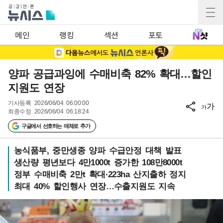
메인
랭킹
섹션
포토
양파 공급과잉에 수매비축 82% 확대…할인
지원도 연장
기사등록
2026/06/04 06:00:00
가
가
최종수정
2026/06/04 06:18:24
구글에서 선호하는 매체로 추가
농식품부, 중만생종 양파 수급안정 대책 발표
생산량 평년보다 4만1000t 증가한 108만8000t
정부 수매비축 2만t 확대·223ha 산지출하 정지
최대 40% 할인행사 연장…수출지원도 지속