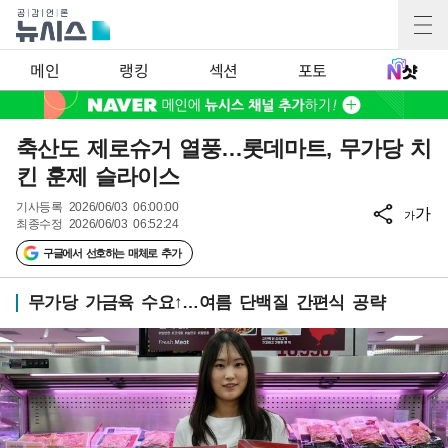
메인
랭킹
섹션
포토
축산도 제로슈거 열풍…롯데마트, 무가당 치
킨 훈제 슬라이스
기사등록
2026/06/03 06:00:00
가
가
최종수정
2026/06/03 06:52:24
구글에서 선호하는 매체로 추가
무가당 가금육 수요↑…여름 단백질 간편식 공략