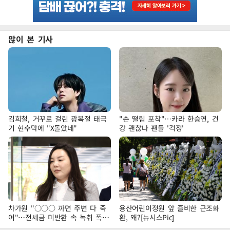
많이 본 기사
김희철, 거꾸로 걸린 광복절 태극
"손 떨림 포착"…카라 한승연, 건
기 현수막에 "X돌았네"
강 괜찮나 팬들 '걱정'
차가원 "○○○ 까면 주변 다 죽
용산어린이정원 앞 즐비한 근조화
어"…전세금 미반환 속 녹취 폭로
환, 왜?[뉴시스Pic]
파장