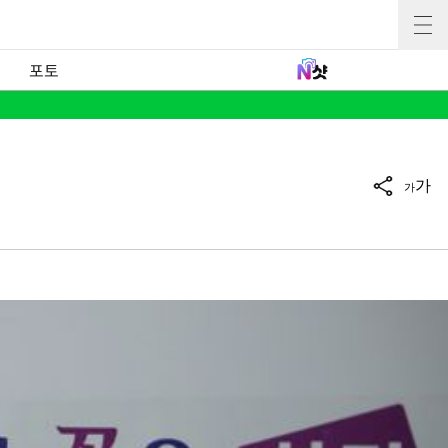
포토
가
가