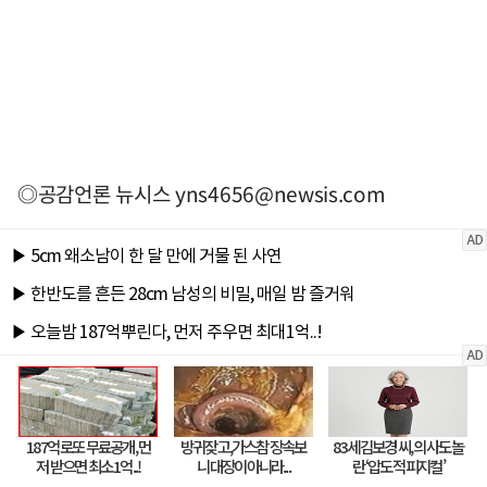
◎공감언론 뉴시스
yns4656@newsis.com