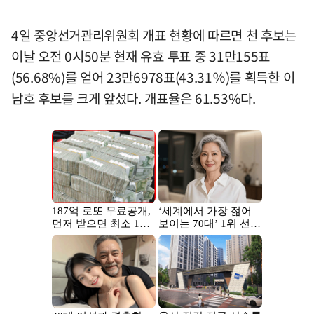
4일 중앙선거관리위원회 개표 현황에 따르면 천 후보는
이날 오전 0시50분 현재 유효 투표 중 31만155표
(56.68%)를 얻어 23만6978표(43.31％)를 획득한 이
남호 후보를 크게 앞섰다. 개표율은 61.53%다.