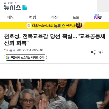
메인
랭킹
섹션
포토
천호성, 전북교육감 당선 확실…"교육공동체
신뢰 회복"
기사등록
2026/06/04 00:54:01
가
가
구글에서 선호하는 매체로 추가