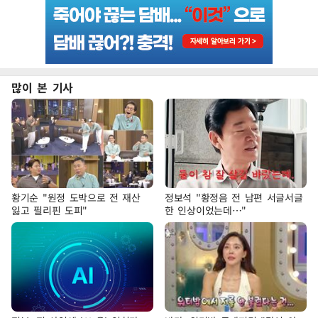
많이 본 기사
황기순 "원정 도박으로 전 재산
정보석 "황정음 전 남편 서글서글
잃고 필리핀 도피"
한 인상이었는데…"