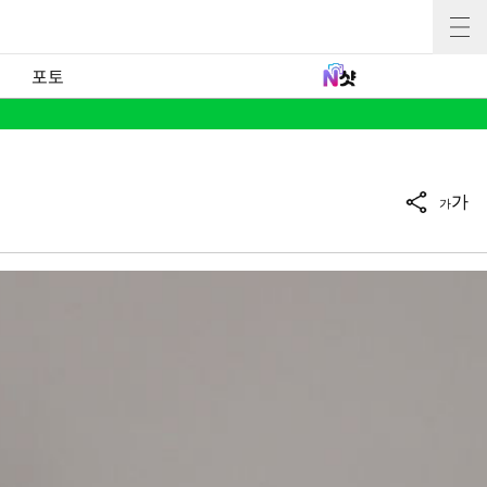
포토
가
가