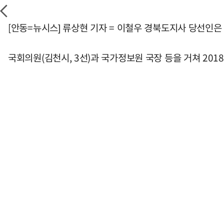
[안동=뉴시스] 류상현 기자 = 이철우 경북도지사 당선인은 
국회의원(김천시, 3선)과 국가정보원 국장 등을 거쳐 201