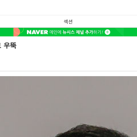
섹션
로 우뚝