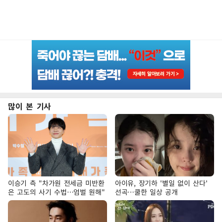
많이 본 기사
이승기 측 "차가원 전세금 미반환
아이유, 장기하 '별일 없이 산다'
은 고도의 사기 수법…엄벌 원해"
선곡…쿨한 일상 공개