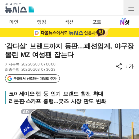
메인
랭킹
섹션
포토
'감다살' 브랜드까지 등판…패션업계, 야구장
몰린 MZ 여성팬 잡는다
기사등록
2026/06/03 07:00:00
가
가
최종수정
2026/06/03 07:30:23
구글에서 선호하는 매체로 추가
코이세이오·랩 등 인기 브랜드 참전 확대
리본핀·스카프 흥행…굿즈 시장 판도 변화