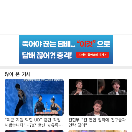
많이 본 기사
"여군 지원 막힌 UDT 훈련 직접
전현무 "전 연인 집착에 친구들과
해봤습니다"…707 출신 女유튜버
연락 끊어"
'완벽 소화'