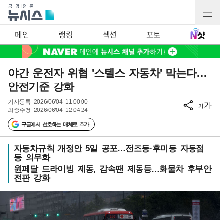
메인
랭킹
섹션
포토
야간 운전자 위협 '스텔스 자동차' 막는다…
안전기준 강화
기사등록
2026/06/04 11:00:00
가
가
최종수정
2026/06/04 12:04:24
구글에서 선호하는 매체로 추가
자동차규칙 개정안 5일 공포…전조등·후미등 자동점
등 의무화
원페달 드라이빙 제동, 감속땐 제동등…화물차 후부안
전판 강화