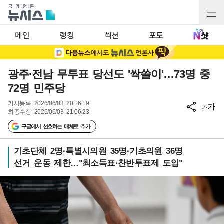
메인
랭킹
섹션
포토
광주·전남 무투표 당선도 '싹쓸이'…73명 중
72명 민주당
기사등록
2026/06/03 20:16:19
가
가
최종수정
2026/06/03 21:06:23
구글에서 선호하는 매체로 추가
기초단체 2명·특별시의원 35명·기초의원 36명
선거 운동 제한…"최소득표·찬반투표제 도입"