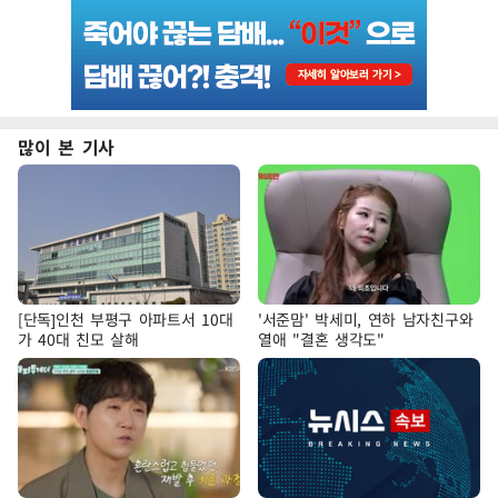
많이 본 기사
[단독]인천 부평구 아파트서 10대
'서준맘' 박세미, 연하 남자친구와
가 40대 친모 살해
열애 "결혼 생각도"