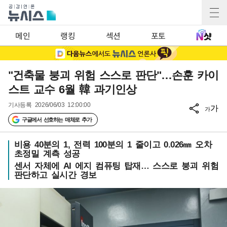
메인
랭킹
섹션
포토
"건축물 붕괴 위험 스스로 판단"…손훈 카이
스트 교수 6월 韓 과기인상
기사등록
2026/06/03 12:00:00
가
가
구글에서 선호하는 매체로 추가
비용 40분의 1, 전력 100분의 1 줄이고 0.026㎜ 오차
초정밀 계측 성공
센서 자체에 AI 에지 컴퓨팅 탑재… 스스로 붕괴 위험
판단하고 실시간 경보