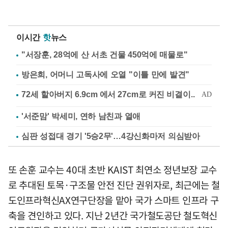
이시간
핫
뉴스
"서장훈, 28억에 산 서초 건물 450억에 매물로"
방은희, 어머니 고독사에 오열 "이틀 만에 발견"
'서준맘' 박세미, 연하 남친과 열애
심판 성접대 경기 '5승2무'…4강신화마저 의심받아
또 손훈 교수는 40대 초반 KAIST 최연소 정년보장 교수
로 추대된 토목·구조물 안전 진단 권위자로, 최근에는 철
도인프라혁신AX연구단장을 맡아 국가 스마트 인프라 구
축을 견인하고 있다. 지난 2년간 국가철도공단 철도혁신