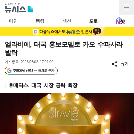
메인
랭킹
섹션
포토
엘라비에, 태국 홍보모델로 카오 수파사라
발탁
기사등록
2026/06/03 17:01:00
가
가
구글에서 선호하는 매체로 추가
휴메딕스, 태국 시장 공략 확장