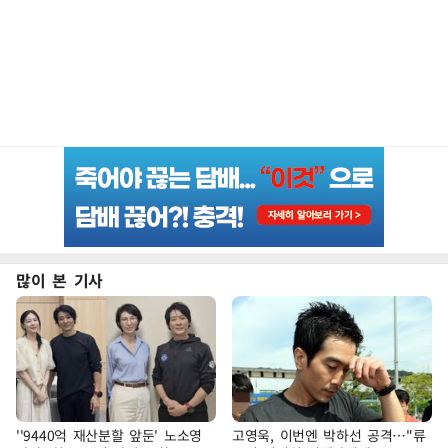
많이 본 기사
''9440억 재산분할 앞둔' 노소영
고영욱, 이번엔 박하선 공격…"류