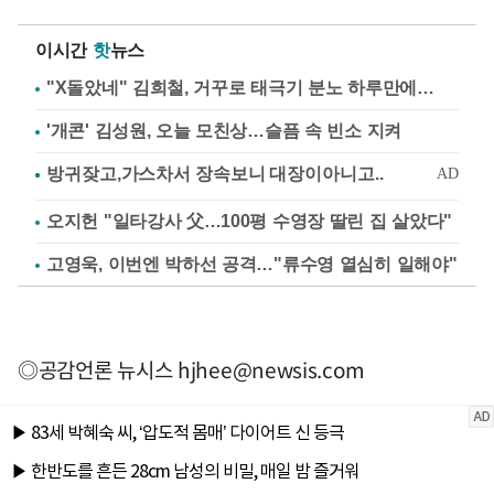
이시간
핫
뉴스
"X돌았네" 김희철, 거꾸로 태극기 분노 하루만에…
'개콘' 김성원, 오늘 모친상…슬픔 속 빈소 지켜
오지헌 "일타강사 父…100평 수영장 딸린 집 살았다"
고영욱, 이번엔 박하선 공격…"류수영 열심히 일해야"
◎공감언론 뉴시스
hjhee@newsis.com