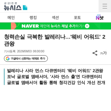
메인
랭킹
섹션
포토
청력손실 극복한 발레리나…'웨비 어워드' 2
관왕
기사등록
2026/06/03 06:00:00
가
가
구글에서 선호하는 매체로 추가
발레리나 사라 먼스 다큐멘터리 '웨비 어워드' 2관왕
포낙 글로벌 앰배서더, '사라 먼스 출'연 다큐멘터리
글로벌 앰배서더 활동 통해 청각건강 인식 개선 전개