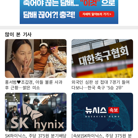
많이 본 기사
홍서범♥조갑경, 아들 불륜 사과
외국인 심판 성 접대 7경기 들여
후 근황…밝은 미소
다보니…한국 축구 '5승 2무'
SK하이닉스, 주당 375원 분기배당
[속보]SK하이닉스, 주당 375원 분