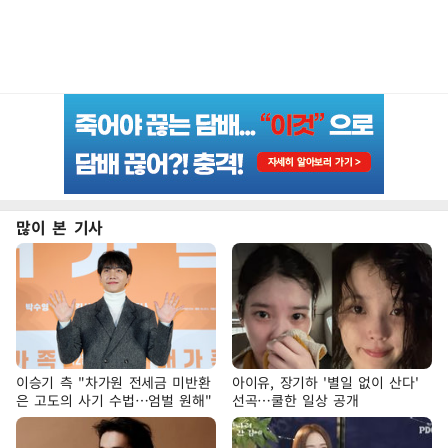
많이 본 기사
이승기 측 "차가원 전세금 미반환
아이유, 장기하 '별일 없이 산다'
은 고도의 사기 수법…엄벌 원해"
선곡…쿨한 일상 공개