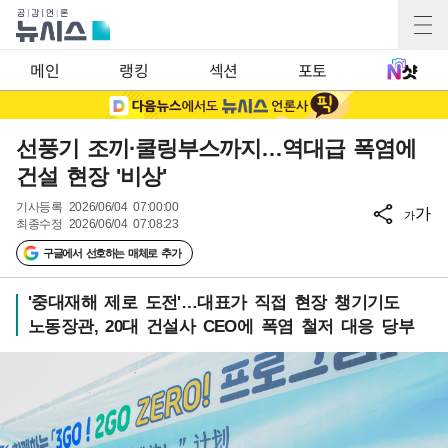
메인
랭킹
섹션
포토
선풍기 조끼·쿨링부스까지…역대급 폭염에
건설 현장 '비상'
기사등록
2026/06/04 07:00:00
가
가
최종수정
2026/06/04 07:08:23
구글에서 선호하는 매체로 추가
'중대재해 제로 도전'…대표가 직접 현장 챙기기도
노동장관, 20대 건설사 CEO에 폭염 철저 대응 당부