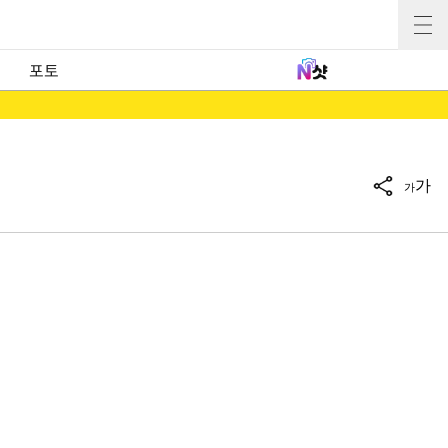
포토
가
가