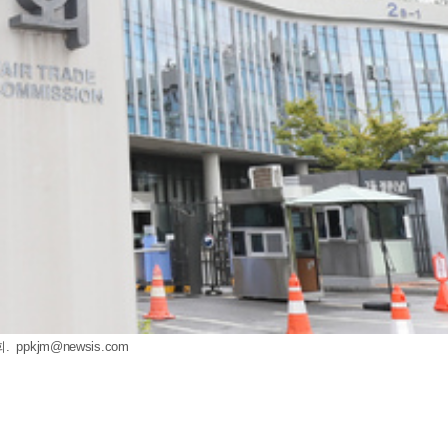
회.
ppkjm@newsis.com