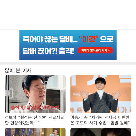
많이 본 기사
정보석 "황정음 전 남편 서글서글
이승기 측 "차가원 전세금 미반환
한 인상이었는데…"
은 고도의 사기 수법…엄벌 원해"