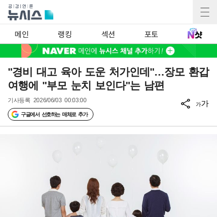
메인
랭킹
섹션
포토
"경비 대고 육아 도운 처가인데"…장모 환갑
여행에 "부모 눈치 보인다"는 남편
기사등록
2026/06/03 00:03:00
가
가
구글에서 선호하는 매체로 추가