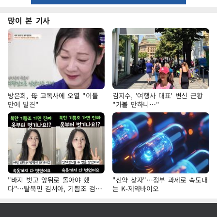
많이 본 기사
방은희, 母 고독사에 오열 "이틀
김지수, '여행사 대표' 변신 근황
만에 발견"
"가볼 만하니…"
"바지 벗고 앞뒤로 돌아야 했
"신약 찾자"…정부 과제로 속도내
다"…탈북민 김서아, 기쁨조 검사
는 K-제약바이오
수치심 회상