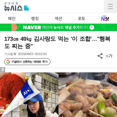
메인
랭킹
섹션
포토
173㎝ 49㎏ 김사랑도 먹는 '이 조합'…"행복
도 찌는 중"
기사등록
2026/06/03 00:02:00
가
가
구글에서 선호하는 매체로 추가
X