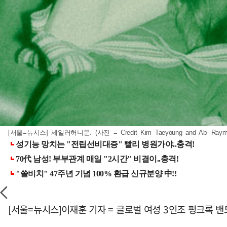
[서울=뉴시스] 세일러허니문. (사진 = Credit Kim Taeyoung and Abi Rayma
[서울=뉴시스]이재훈 기자 = 글로벌 여성 3인조 펑크록 밴드 '