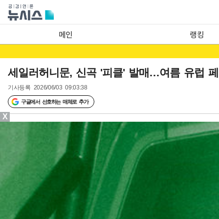
메인
랭킹
세일러허니문, 신곡 '피클' 발매…여름 유럽 
기사등록
2026/06/03 09:03:38
구글에서 선호하는 매체로 추가
X