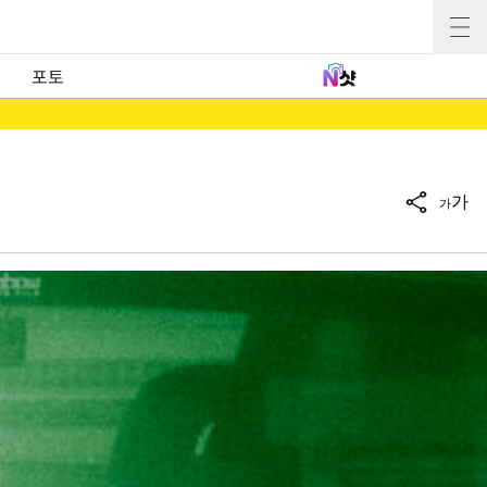
포토
가
가