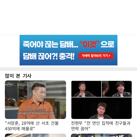
많이 본 기사
"서장훈, 28억에 산 서초 건물
전현무 "전 연인 집착에 친구들과
450억에 매물로"
연락 끊어"