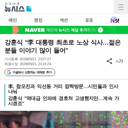
메인
랭킹
섹션
포토
강훈식 "李 대통령 최초로 노상 식사…젊은
분들 이야기 많이 들어"
기사등록
2026/05/21 23:07:27
가
가
최종수정
2026/05/21 23:16:24
구글에서 선호하는 매체로 추가
李, 참모진과 익선동 거리 깜짝방문…시민들과 인사
나눠
강훈식 "역대급 인파에 경호처 고생했지만…계속 가
시겠죠"