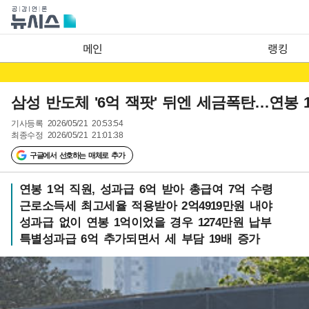
메인
랭킹
삼성 반도체 '6억 잭팟' 뒤엔 세금폭탄…연봉 1억
기사등록
2026/05/21 20:53:54
최종수정
2026/05/21 21:01:38
구글에서 선호하는 매체로 추가
연봉 1억 직원, 성과급 6억 받아 총급여 7억 수령
근로소득세 최고세율 적용받아 2억4919만원 내야
성과급 없이 연봉 1억이었을 경우 1274만원 납부
특별성과급 6억 추가되면서 세 부담 19배 증가