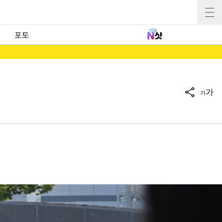
포토
가
가