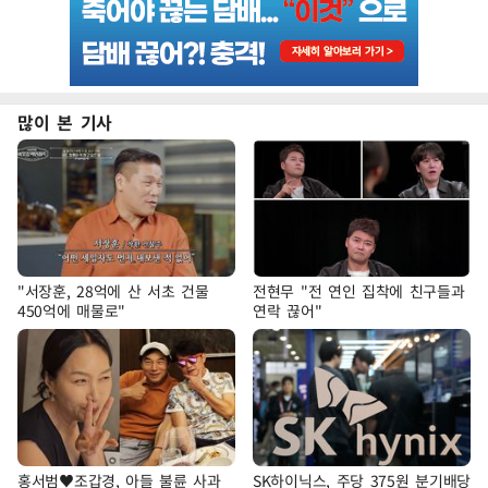
많이 본 기사
"서장훈, 28억에 산 서초 건물
전현무 "전 연인 집착에 친구들과
450억에 매물로"
연락 끊어"
홍서범♥조갑경, 아들 불륜 사과
SK하이닉스, 주당 375원 분기배당