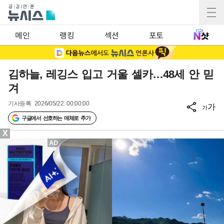
메인
랭킹
섹션
포토
김하늘, 레깅스 입고 거울 셀카…48세 안 믿
겨
기사등록
2026/05/22 00:00:00
가
가
구글에서 선호하는 매체로 추가
X