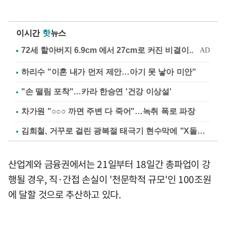
이시간
핫
뉴스
하리수 "이혼 내가 먼저 제안…아기 못 낳아 미안"
"손 떨림 포착"…카라 한승연 '건강 이상설'
차가원 "○○○ 까면 주변 다 죽어"…녹취 폭로 파장
김희철, 거꾸로 걸린 광복절 태극기 현수막에 "X돌았네"
산업계와 금융권에서는 21일부터 18일간 총파업이 강
행될 경우, 직·간접 손실이 '천문학적 규모'인 100조원
에 달할 것으로 추산하고 있다.