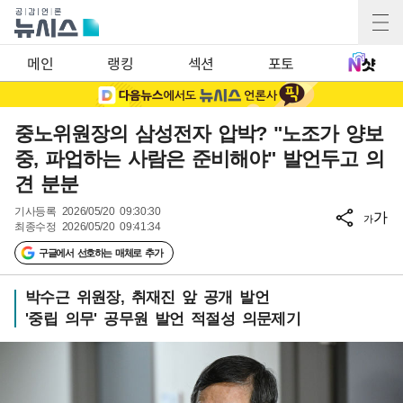
메인
랭킹
섹션
포토
중노위원장의 삼성전자 압박? "노조가 양보
중, 파업하는 사람은 준비해야" 발언두고 의
견 분분
기사등록
2026/05/20 09:30:30
가
가
최종수정
2026/05/20 09:41:34
구글에서 선호하는 매체로 추가
박수근 위원장, 취재진 앞 공개 발언
'중립 의무' 공무원 발언 적절성 의문제기