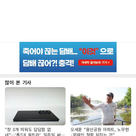
많이 본 기사
"창 3개 띄워도 답답함 없
오세훈 "용산공원 아파트, 노무현
네"…'폴드8 울트라', 일주일 써보
·문재인 철학 뒤집는 것"