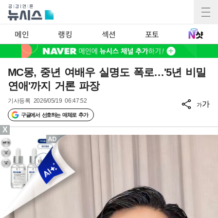
메인
랭킹
섹션
포토
MC몽, 중년 여배우 실명도 폭로…'5년 비밀
연애'까지 거론 파장
기사등록
2026/05/19 06:47:52
가
가
구글에서 선호하는 매체로 추가
X