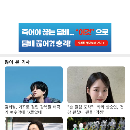
많이 본 기사
김희철, 거꾸로 걸린 광복절 태극
"손 떨림 포착"…카라 한승연, 건
기 현수막에 "X돌았네"
강 괜찮나 팬들 '걱정'