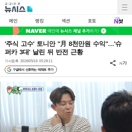
메인
랭킹
섹션
포토
'주식 고수' 토니안 "月 8천만원 수익"…'슈
퍼카 3대' 날린 뒤 반전 근황
기사등록
2026/05/18 05:28:11
가
가
구글에서 선호하는 매체로 추가