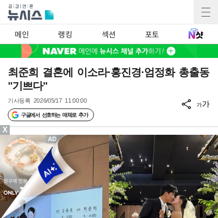
메인
랭킹
섹션
포토
최준희 결혼에 이소라·홍진경·엄정화 총출동
"기쁘다"
기사등록
2026/05/17 11:00:00
가
가
구글에서 선호하는 매체로 추가
X