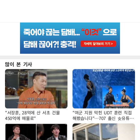
많이 본 기사
"서장훈, 28억에 산 서초 건물
"여군 지원 막힌 UDT 훈련 직접
450억에 매물로"
해봤습니다"…707 출신 女유튜버
'완벽 소화'