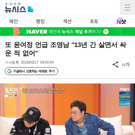
메인
랭킹
섹션
포토
또 윤여정 언급 조영남 "13년 간 살면서 싸
운 적 없어"
기사등록
2026/05/17 09:00:00
가
가
구글에서 선호하는 매체로 추가