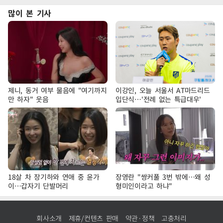
많이 본 기사
제니, 동거 여부 물음에 "여기까지
이강인, 오늘 서울서 AT마드리드
만 하자" 웃음
입단식…'전례 없는 특급대우'
18살 차 장기하와 연애 중 윤가
장영란 "쌍커풀 3번 밖에…왜 성
이…갑자기 단발머리
형미인이라고 하냐"
회사소개
제휴/컨텐츠 판매
약관·정책
고충처리