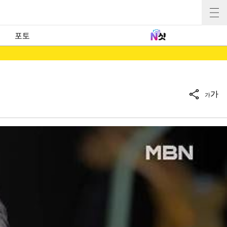
포토
가
가