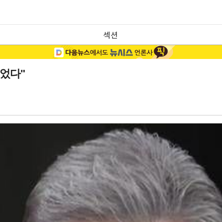
섹션
싶었다"