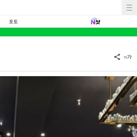
포토
가
가