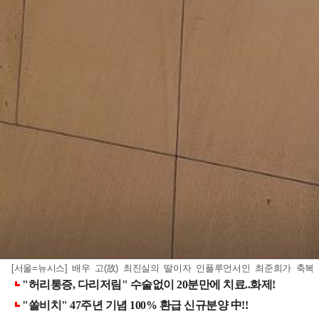
[서울=뉴시스] 배우 고(故) 최진실의 딸이자 인플루언서인 최준희가 축복 속에