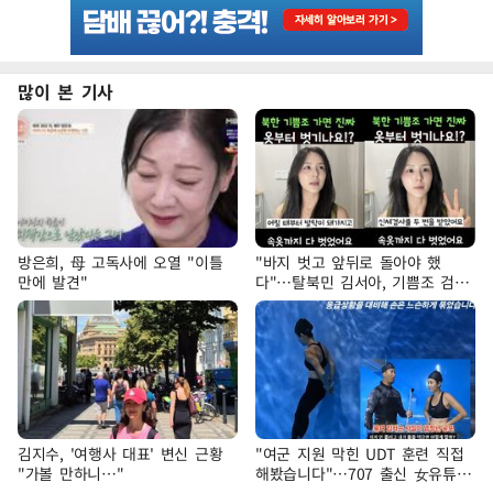
많이 본 기사
방은희, 母 고독사에 오열 "이틀
"바지 벗고 앞뒤로 돌아야 했
만에 발견"
다"…탈북민 김서아, 기쁨조 검사
수치심 회상
김지수, '여행사 대표' 변신 근황
"여군 지원 막힌 UDT 훈련 직접
"가볼 만하니…"
해봤습니다"…707 출신 女유튜버
'완벽 소화'