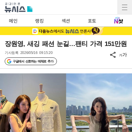
메인
랭킹
섹션
포토
장원영, 새깅 패션 눈길…팬티 가격 151만원
기사등록
2026/05/16 09:15:20
가
가
구글에서 선호하는 매체로 추가